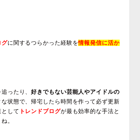
！
ログ
に関するつらかった経験を
情報発信に活か
。
を追ったり、
好きでもない芸能人やアイドルの
タな状態で、帰宅したら時間を作って必ず更新
業として
トレンドブログ
が最も効率的な手法と
よね。