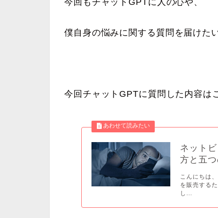
今回もチャットGPTに人の心や、
僕自身の悩みに関する質問を届けた
今回チャットGPTに質問した内容は
ネットビ
方と五つ
こんにちは、
を販売する
し...