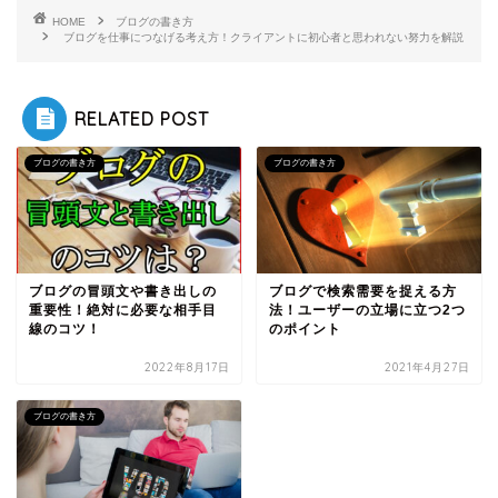
HOME
ブログの書き方
ブログを仕事につなげる考え方！クライアントに初心者と思われない努力を解説
RELATED POST
ブログの書き方
ブログの書き方
ブログの冒頭文や書き出しの
ブログで検索需要を捉える方
重要性！絶対に必要な相手目
法！ユーザーの立場に立つ2つ
線のコツ！
のポイント
2022年8月17日
2021年4月27日
ブログの書き方