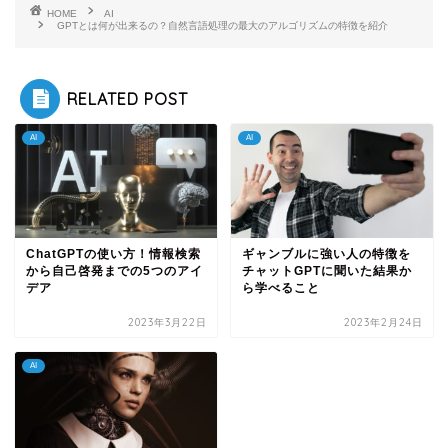
HOME
AI
GPTとは何が出来るの？自然言語処理の最大のアルゴリズムの特徴を紹介
RELATED POST
AI
AI
ChatGPTの使い方！情報検索
ギャンブルに強い人の特徴を
から自己啓発までの5つのアイ
チャットGPTに聞いた結果か
デア
ら学べること
2023年3月22日
2023年2月24日
AI