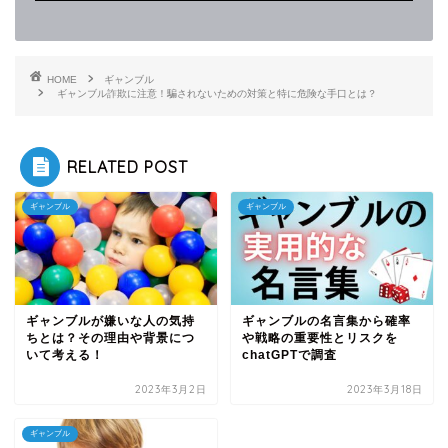
HOME
ギャンブル
ギャンブル詐欺に注意！騙されないための対策と特に危険な手口とは？
RELATED POST
ギャンブル
ギャンブル
ギャンブルが嫌いな人の気持
ギャンブルの名言集から確率
ちとは？その理由や背景につ
や戦略の重要性とリスクを
いて考える！
chatGPTで調査
2023年3月2日
2023年3月18日
ギャンブル