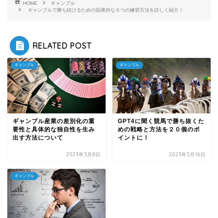
HOME
ギャンブル
ギャンブルで勝ち続けるための効果的な６つの練習方法を詳しく紹介！
RELATED POST
ギャンブル
ギャンブル
ギャンブル産業の差別化の重
GPT4に聞く競馬で勝ち抜くた
要性と具体的な独自性を生み
めの戦略と方法を２０個のポ
出す方法について
イントに！
2023年3月8日
2023年3月16日
ギャンブル